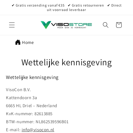
Meteen
✔ Gratis verzending vanaf €35⠀✔ Gratis retourneren⠀✔ Direct
naar de
uit voorraad leverbaar
content
Winkelwagen
Home
Wettelijke kennisgeving
Wettelijke kennisgeving
VisoCon B.V.
Kattendoorn 3a
6665 HL Driel – Nederland
KvK-nummer: 82613885
BTW-nummer: NL862539596B01
E-mail:
info@visocon.nl