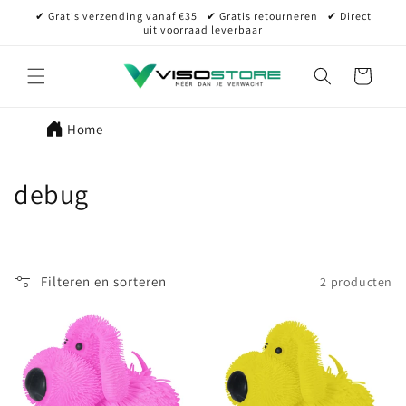
Meteen
✔ Gratis verzending vanaf €35⠀✔ Gratis retourneren⠀✔ Direct
naar de
uit voorraad leverbaar
content
Winkelwagen
Home
C
debug
o
l
Filteren en sorteren
2 producten
l
e
c
t