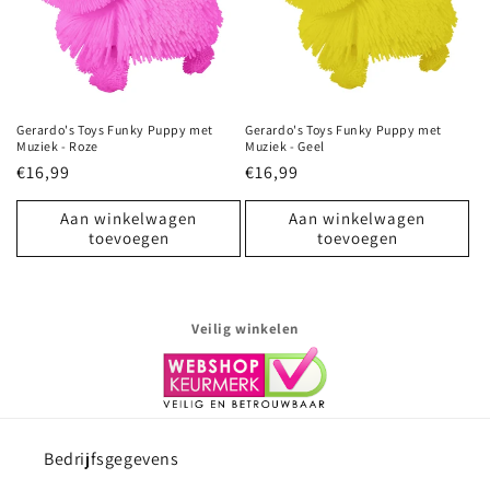
i
e
:
Gerardo's Toys Funky Puppy met
Gerardo's Toys Funky Puppy met
Muziek - Roze
Muziek - Geel
Normale
€16,99
Normale
€16,99
prijs
prijs
Aan winkelwagen
Aan winkelwagen
toevoegen
toevoegen
Veilig winkelen
Bedrijfsgegevens