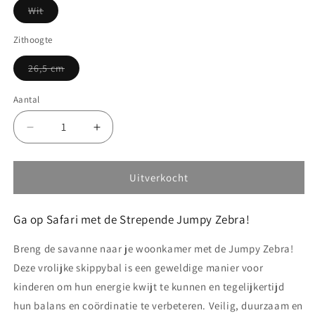
Variant
Wit
uitverkocht
of
niet
Zithoogte
beschikbaar
Variant
26,5 cm
uitverkocht
of
niet
Aantal
Aantal
beschikbaar
Aantal
Aantal
verlagen
verhogen
voor
voor
Gerardo&#39;s
Gerardo&#39;s
Uitverkocht
Toys
Toys
Jumpy
Jumpy
Ga op Safari met de Strepende Jumpy Zebra!
Zebra
Zebra
Skippybal
Skippybal
Breng de savanne naar je woonkamer met de Jumpy Zebra!
-
-
tot
tot
Deze vrolijke skippybal is een geweldige manier voor
100
100
kinderen om hun energie kwijt te kunnen en tegelijkertijd
kg
kg
hun balans en coördinatie te verbeteren. Veilig, duurzaam en