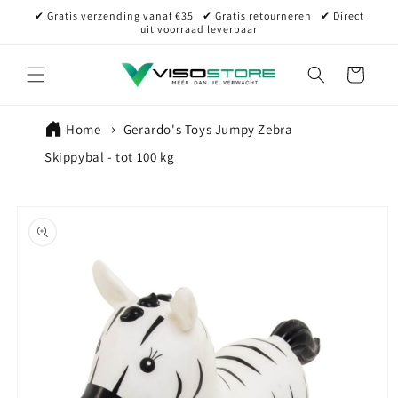
Meteen
✔ Gratis verzending vanaf €35⠀✔ Gratis retourneren⠀✔ Direct
naar de
uit voorraad leverbaar
content
Winkelwagen
Home
Gerardo's Toys Jumpy Zebra
Skippybal - tot 100 kg
Ga direct naar
productinformatie